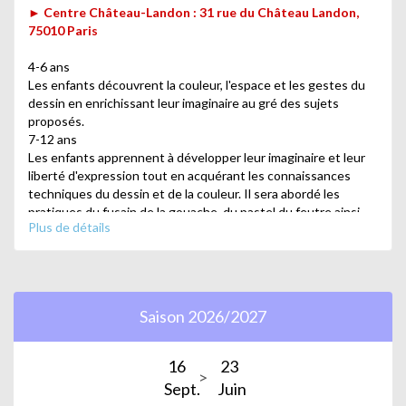
► Centre Château-Landon : 31 rue du Château Landon,
75010 Paris
4-6 ans
Les enfants découvrent la couleur, l'espace et les gestes du
dessin en enrichissant leur imaginaire au gré des sujets
proposés.
7-12 ans
Les enfants apprennent à développer leur imaginaire et leur
liberté d'expression tout en acquérant les connaissances
techniques du dessin et de la couleur. Il sera abordé les
pratiques du fusain de la gouache, du pastel du feutre ainsi
Plus de détails
que le collage.
Animé par Christian Aubrun.
Saison 2026/2027
► Centre Jean Verdier : 11 rue de Lancry, 75010 Paris
La volonté de représenter le monde a fait partie de toutes les
16
23
cultures, de toutes les époques.
Sept.
Juin
Dans mes séances, je vous donnerai les clefs techniques