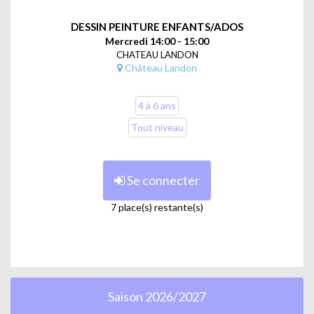
permettant à chacun de découvrir et de pouvoir exprimer par
le trait et la couleur leur vision du monde. Avant d’entraîner
DESSIN PEINTURE ENFANTS/ADOS
nos mains, nous allons apprendre à utiliser nos yeux, à
Mercredi 14:00 - 15:00
observer le mode pour mieux l’interpréter, mieux le
CHATEAU LANDON
comprendre. Ainsi nous pourrons le réinterpréter et libérer
Château Landon
toutes nos idées créatives.
Animé par Walaa Dakak.
4 à 6 ans
Tout niveau
► Espace Jemmapes : 116 quai de Jemmapes, 75010 Paris
6-8 ans, mercredi 14h-16h
Ce cours s'envisage de façon ludique : exploration de thèmes
Se connecter
et expérimentation de matériaux divers ; la pédagogie
s'adapte à l'âge et au niveau des enfants.
7 place(s) restante(s)
9-11 ans, mercredi 16h-18h
Chaque année, un concours de dessin est organisé ainsi
qu'une présentation du travail collectif. Les enfants auront
également l'occasion de bénéficier de visites d'expositions et
de participation à des évènements en rapport avec leur
activité artistique.
Saison 2026/2027
Animé par Eugénie