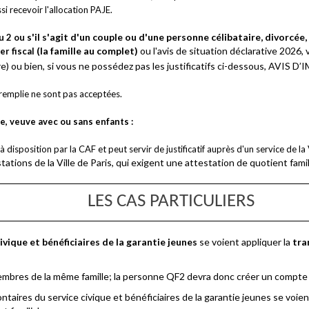
si recevoir l'allocation PAJE.
'il s'agit d'un couple ou d'une personne célibataire, divorcée
u 2 ou s
(la famille au complet)
ou l'avis de situation déclarative 2026,
r fiscal
bre) ou bien, si vous ne possédez pas les justificatifs ci-dessous, AVI
remplie ne sont pas acceptées.
cée, veuve avec ou sans enfants :
 disposition par la CAF et peut servir de justificatif auprès d'un service de l
tations de la Ville de Paris, qui exigent une attestation de quotient famili
LES CAS PARTICULIERS
civique
et bénéficiaires de la garantie jeunes
se voient appliquer la
tra
 membres de la même famille; la personne QF2 devra donc créer un compte 
ontaires du service civique et bénéficiaires de la garantie jeunes se voient