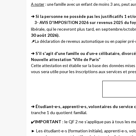
A noter
: une famille avec un enfant de moins 3 ans, peut aus
➔
Si la personne ne possède pas les justificatifs 1 et/o
3- AVIS D'IMPOSITION 2026 sur revenus 2025 du foye
libérale, qui le recevront plus tard, en septembre/octo
30 août 2026).
📌
La déclaration de revenus automatique ou en papier pré-
➔
S'il s'agit d'une famille ou d’un·e célibataire, divor
Nouvelle attestation “Ville de Paris”
Cette attestation est établie sur la base des données mises à
vous sera utile pour les inscriptions aux services et pres
➔
Étudiant·e·s, apprenti·e·s, volontaires du service 
tranche 1 du quotient familial.
✔️
IMPORTANT
: le QF 2 ne s’applique pas à tous les
► Les étudiant·e·s (formation initiale), apprenti·e·s, vol