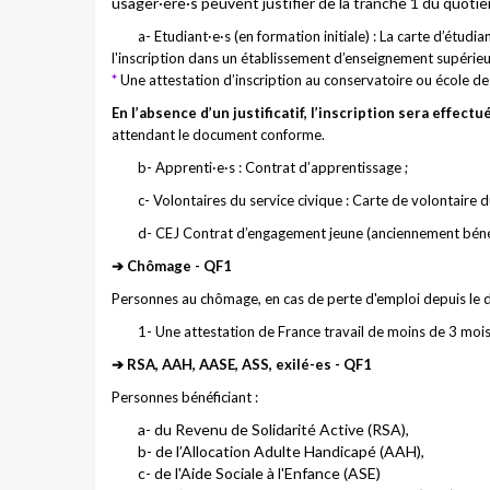
usager·ère·s peuvent justifier de la tranche 1 du quotie
a- Etudiant·e·s (en formation initiale) : La carte d’étud
l'inscription dans un établissement d’enseignement supérie
*
Une attestation d’inscription au conservatoire ou école de 
En l’absence d’un justificatif, l’inscription sera effectu
attendant le document conforme.
b- Apprenti·e·s : Contrat d’apprentissage ;
c- Volontaires du service civique : Carte de volontaire d
d- CEJ Contrat d’engagement jeune (anciennement bénéfic
➔ Chômage - QF1
Personnes au chômage, en cas de perte d'emploi depuis le d
1- Une attestation de France travail de moins de 3 mois
➔
RSA, AAH, AASE, ASS, exilé-es - QF1
Personnes bénéficiant :
a- du Revenu de Solidarité Active (RSA),
b- de l’Allocation Adulte Handicapé (AAH),
c- de l'Aide Sociale à l'Enfance (ASE)