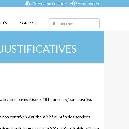
Créer mon compte
Se connecter
ITÉS
CONTACT
 JUSTIFICATIVES
 validation par mail (sous 48 heures les jours ouvrés).
s nos contrôles d’authenticité auprès des services
anisme du document falsifié (CAF, Trésor Public, Ville de