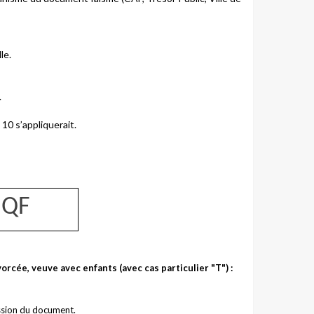
le.
.
e 10 s’appliquerait.
 QF
orcée, veuve avec enfants (avec cas particulier "T") :
ission du document.