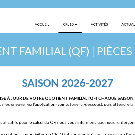
(CURRENT)
ACCUEIL
CRL10
ACTIVITÉS
ACTUAL
T FAMILIAL (QF) | PIÈCES
SAISON 2026-2027
SE À JOUR DE VOTRE QUOTIENT FAMILIAL (QF) CHAQUE SAISON.
s les envoyer via l’application (voir tutoriel ci-dessous), puis attendre la
tificatifs pour le calcul du QF, nous vous informons que nous renforçon
inscriptions aux activités du CRL10 et son identité sera transmise à l'org