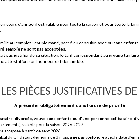
 en cours d’année, il est valable pour toute la saison et pour toute la famil
.
a famille au complet : couple marié, pacsé ou concubin avec ou sans enfants
pré-remplie
ne sont pas acceptées
.
ait pas justifier de sa situation, le tarif correspondant au groupe tarifair
u une attestation sur l’honneur est demandée.
LES
PIÈCES JUSTIFICATIVES DE
A présenter obligatoirement dans l'ordre de priorité
bataire, divorcée, veuve sans enfants ou d'une personne célibataire, div
partements), valable pour la saison 2026 2027
re acceptée à partir de sept 2026.
alcul du QF datant de moins de 3 mois, à ne pas confondre avec la date d’ém