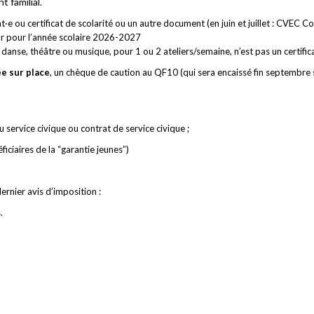
nt familial.
iant·e ou certificat de scolarité ou un autre document (en juin et juillet : CVEC
ur pour l’année scolaire 2026-2027
danse, théâtre ou musique, pour 1 ou 2 ateliers/semaine, n’est pas un certifica
ée sur place
, un chèque de caution au QF10 (qui sera encaissé fin septembre
u service civique ou contrat de service civique ;
iaires de la “garantie jeunes”)
ernier avis d’imposition :
.