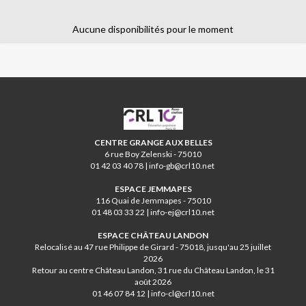
Aucune disponibilités pour le moment
CRL10
CENTRE GRANGE AUX BELLES
6 rue Boy Zelenski - 75010
01 42 03 40 78 | info-gb@crl10.net
ESPACE JEMMAPES
116 Quai de Jemmapes - 75010
01 48 03 33 22 | info-ej@crl10.net
ESPACE CHÂTEAU LANDON
Relocalisé au 47 rue Philippe de Girard - 75018, jusqu'au 25 juillet
2026
Retour au centre Château Landon, 31 rue du Château Landon, le 31
août 2026
01 46 07 84 12 | info-cl@crl10.net