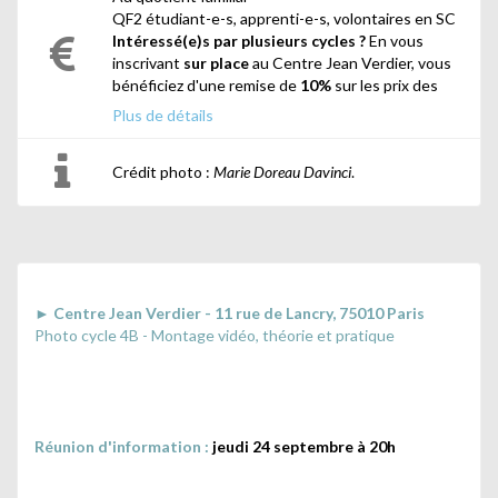
QF2 étudiant-e-s, apprenti-e-s, volontaires en SC
Intéressé(e)s par plusieurs cycles ?
En vous
inscrivant
sur place
au Centre Jean Verdier, vous
bénéficiez d'une remise de
10%
sur les prix des
cours si vous choisissez au moins
2 cycles
(sur une
Plus de détails
même année scolaire) lors de votre inscription.
Crédit photo :
Marie Doreau Davinci
.
► Centre Jean Verdier - 11 rue de Lancry, 75010 Paris
Photo cycle 4B - Montage vidéo, théorie et pratique
Réunion d'information :
jeudi 24 septembre à 20h