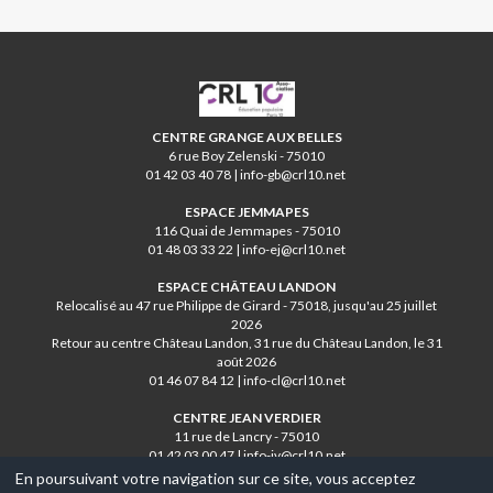
CRL10
CENTRE GRANGE AUX BELLES
6 rue Boy Zelenski - 75010
01 42 03 40 78 | info-gb@crl10.net
ESPACE JEMMAPES
116 Quai de Jemmapes - 75010
01 48 03 33 22 | info-ej@crl10.net
ESPACE CHÂTEAU LANDON
Relocalisé au 47 rue Philippe de Girard - 75018, jusqu'au 25 juillet
2026
Retour au centre Château Landon, 31 rue du Château Landon, le 31
août 2026
01 46 07 84 12 | info-cl@crl10.net
CENTRE JEAN VERDIER
11 rue de Lancry - 75010
01 42 03 00 47 | info-jv@crl10.net
En poursuivant votre navigation sur ce site, vous acceptez