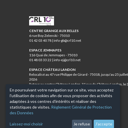
CRL10
CENTRE GRANGE AUX BELLES
6 rue Boy Zelenski - 75010
01 42 03 40 78 | info-gb@crl10.net
ESPACE JEMMAPES
116 Quai de Jemmapes - 75010
01 48 03 33 22 | info-ej@crl10.net
ESPACE CHÂTEAU LANDON
Relocalisé au 47 rue Philippe de Girard - 75018, jusqu'au 25 juillet
2026
Retour au centre Château Landon, 31 rue du Château Landon, le 
août 2026
En poursuivant votre navigation sur ce site, vous acceptez
01 46 07 84 12 | info-cl@crl10.net
l'utilisation de cookies afin de vous proposer des activités
adaptées à vos centres d'intérêts et réaliser des
CENTRE JEAN VERDIER
statistiques de visites.
Règlement Général de Protection
11 rue de Lancry - 75010
des Données
01 42 03 00 47 | info-jv@crl10.net
Laissez-moi choisir
Je refuse
J'accepte