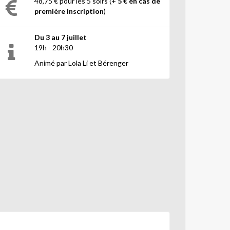
48,75 € pour les 5 soirs (+
5 € en cas de
première inscription
)
Du 3 au 7 juillet
19h - 20h30
Animé par Lola Li et Bérenger