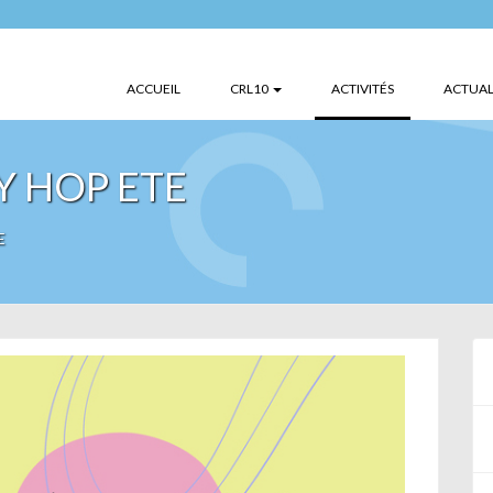
(CURRENT)
ACCUEIL
CRL10
ACTIVITÉS
ACTUAL
Y HOP ETE
E