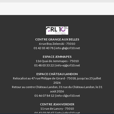
CRL10
CENTRE GRANGE AUX BELLES
6 rue Boy Zelenski - 75010
01 42 03 40 78 | info-gb@crl10.net
ESPACE JEMMAPES
116 Quai de Jemmapes - 75010
01 48 03 33 22 | info-ej@crl10.net
ESPACE CHÂTEAU LANDON
Relocalisé au 47 rue Philippe de Girard - 75018, jusqu'au 25 juillet
2026
Retour au centre Château Landon, 31 rue du Château Landon, le 31
août 2026
01 46 07 84 12 | info-cl@crl10.net
CENTRE JEAN VERDIER
11 rue de Lancry - 75010
01 42 03 00 47 | info-jv@crl10.net