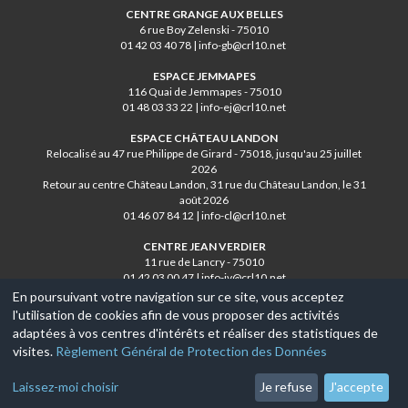
CENTRE GRANGE AUX BELLES
6 rue Boy Zelenski - 75010
01 42 03 40 78 | info-gb@crl10.net
ESPACE JEMMAPES
116 Quai de Jemmapes - 75010
01 48 03 33 22 | info-ej@crl10.net
ESPACE CHÂTEAU LANDON
Relocalisé au 47 rue Philippe de Girard - 75018, jusqu'au 25 juillet
2026
Retour au centre Château Landon, 31 rue du Château Landon, le 31
août 2026
01 46 07 84 12 | info-cl@crl10.net
CENTRE JEAN VERDIER
11 rue de Lancry - 75010
01 42 03 00 47 | info-jv@crl10.net
En poursuivant votre navigation sur ce site, vous acceptez
l'utilisation de cookies afin de vous proposer des activités
© 2017-2026, Ce site est propulsé par
Aniapps.fr
adaptées à vos centres d'intérêts et réaliser des statistiques de
visites.
Règlement Général de Protection des Données
CGV
CGU Aniapps
Laissez-moi choisir
Je refuse
J'accepte
RGPD