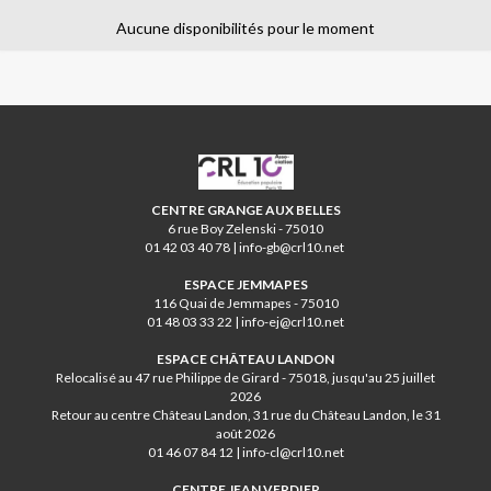
Aucune disponibilités pour le moment
Animé par Martine
CRL10
CENTRE GRANGE AUX BELLES
6 rue Boy Zelenski - 75010
01 42 03 40 78 | info-gb@crl10.net
ESPACE JEMMAPES
116 Quai de Jemmapes - 75010
01 48 03 33 22 | info-ej@crl10.net
ESPACE CHÂTEAU LANDON
Relocalisé au 47 rue Philippe de Girard - 75018, jusqu'au 25 juillet
2026
Retour au centre Château Landon, 31 rue du Château Landon, le 31
août 2026
01 46 07 84 12 | info-cl@crl10.net
CENTRE JEAN VERDIER