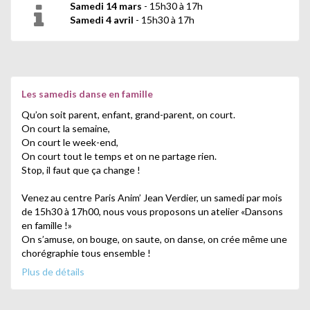
Samedi 14 mars
- 15h30 à 17h
Samedi 4 avril
- 15h30 à 17h
Les samedis danse en famille
Qu’on soit parent, enfant, grand-parent, on court.
On court la semaine,
On court le week-end,
On court tout le temps et on ne partage rien.
Stop, il faut que ça change !
Venez au centre Paris Anim’ Jean Verdier, un samedi par mois
de 15h30 à 17h00, nous vous proposons un atelier «Dansons
en famille !»
On s’amuse, on bouge, on saute, on danse, on crée même une
chorégraphie tous ensemble !
Découverte de l’espace, du mouvement et du rythme à
Plus de détails
travers des jeux ludiques et des improvisations.
Rires et moments de complicité partagés en famille, à partir
de 6 ans, juste avant l’heure du goûter.