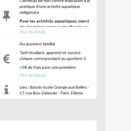
Certificat de non contre-indication à la
pratique d'une activité aquatique
obligatoire
Pour les activités aquatiques, merci
de récupérer votre carte d'accès au
Plus de détails
bassin auprès du centre Grange aux
Belles.
Au quotient familial
Tarif étudiant, apprenti et service
civique correspondant au quotient 2.
+5€ de frais pour une première
Plus de détails
Lieu : Bassin école Grange aux Belles -
17, rue Boy-Zelenski - Paris 10ème.