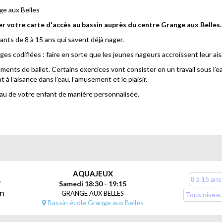
ge aux Belles
er votre carte d'accès au bassin auprès du centre Grange aux Belles
nts de 8 à 15 ans qui savent déjà nager.
ages codifiées : faire en sorte que les jeunes nageurs accroissent leur a
ents de ballet. Certains exercices vont consister en un travail sous l’ea
t à l’aisance dans l’eau, l’amusement et le plaisir.
eau de votre enfant de manière personnalisée.
du bassin : 1m10
la ville de Paris - et dans la limite des 28 séances annuelles aux
ront pas été honorées.
AQUAJEUX
6
8 à 15 ans
Samedi 18:30 - 19:15
in
GRANGE AUX BELLES
Tous nivea
Bassin école Grange aux Belles