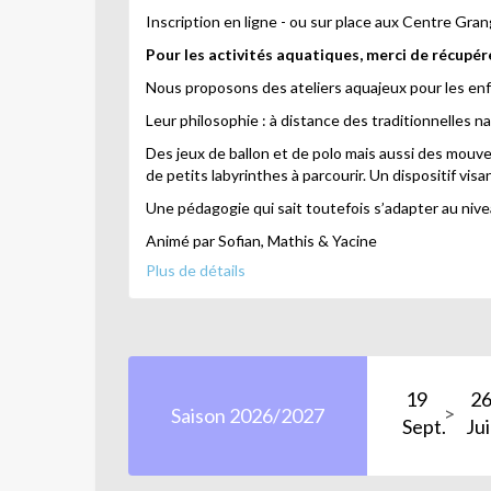
Inscription en ligne - ou sur place aux Centre Gran
Pour les activités aquatiques, merci de récupér
Nous proposons des ateliers aquajeux pour les enfa
Leur philosophie : à distance des traditionnelles n
Des jeux de ballon et de polo mais aussi des mouvem
de petits labyrinthes à parcourir. Un dispositif visan
Une pédagogie qui sait toutefois s’adapter au niv
Animé par Sofian, Mathis & Yacine
Plus de détails
lieu: bassin école Grange aux Belles - profondeur 
*En cas de fermeture des équipements gérés par 
remboursés en proportion des séances qui n'au
19
2
Saison 2026/2027
Sept.
Ju