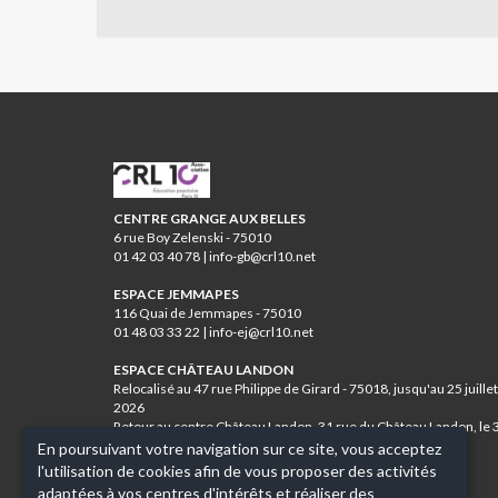
CRL10
CENTRE GRANGE AUX BELLES
6 rue Boy Zelenski - 75010
01 42 03 40 78 | info-gb@crl10.net
ESPACE JEMMAPES
116 Quai de Jemmapes - 75010
01 48 03 33 22 | info-ej@crl10.net
ESPACE CHÂTEAU LANDON
Relocalisé au 47 rue Philippe de Girard - 75018, jusqu'au 25 juillet
2026
Retour au centre Château Landon, 31 rue du Château Landon, le 
août 2026
En poursuivant votre navigation sur ce site, vous acceptez
01 46 07 84 12 | info-cl@crl10.net
l'utilisation de cookies afin de vous proposer des activités
adaptées à vos centres d'intérêts et réaliser des