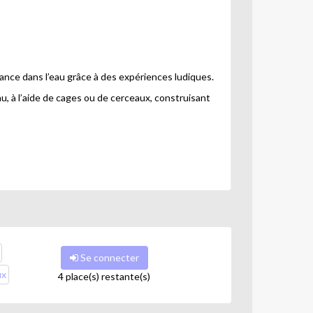
.
isance dans l’eau grâce à des expériences ludiques.
u, à l’aide de cages ou de cerceaux, construisant
quelles nous nous engageons -, vous serez
Se connecter
ux
4 place(s) restante(s)