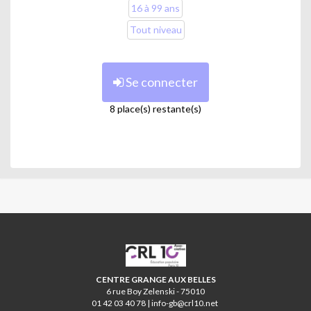
16 à 99 ans
Tout niveau
Se connecter
8 place(s) restante(s)
CRL10
CENTRE GRANGE AUX BELLES
6 rue Boy Zelenski - 75010
01 42 03 40 78 | info-gb@crl10.net