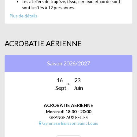
Les ateliers de trapèze, tissu, cerceau et corde sont
sont limités à 12 personnes.
Plus de détails
Animé par Gabriel Oxford
L'atelier d'acrobatie au sol est limité à 20 personnes.
Animé par Juan Cristobal Fernandez
ACROBATIE AÉRIENNE
Saison 2026/2027
16
23
Sept.
Juin
ACROBATIE AERIENNE
Mercredi 18:30 - 20:00
GRANGE AUX BELLES
Gymnase Buisson Saint Louis