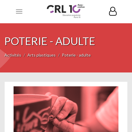
Toggle
navigation
POTERIE - ADULTE
Activités
Arts plastiques
Poterie - adulte