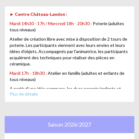
►
Centre Château-Landon :
Mardi 14h30 - 17h / Mercredi 18h - 20h30 :
Poterie (adultes
tous niveaux)
Atelier de création libre avec mise à disposition de 2 tours de
poterie. Les participants viennent avec leurs envies et leurs
idées d'objets. Accompagnés par l'animatrice, les participants
acquièrent des techniques pour réaliser des pièces en
céramique.
Mardi 17h - 18h30 :
Atelier en famille (adultes et enfants de
tous niveaux)
A partir d'une idée commune, les duos parents/enfants et
Plus de détails
grands-parents/enfants font l'expérience du modelage
ensemble. Les œuvres réalisés peuvent être gardées ou
considérées comme des créations éphémères. Ces séances
sont l'occasion de créer des interactions
intergénérationnelles autour du jeu, de l'imaginaire et de la
Saison 2026/2027
rencontre !
Mardi 19h - 21h30 :
Atelier bas-relief et décoration (adultes