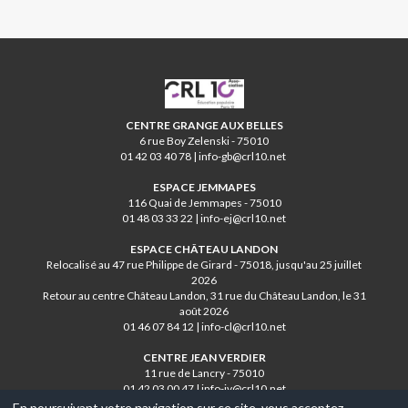
CRL10
CENTRE GRANGE AUX BELLES
6 rue Boy Zelenski - 75010
01 42 03 40 78 | info-gb@crl10.net
ESPACE JEMMAPES
116 Quai de Jemmapes - 75010
01 48 03 33 22 | info-ej@crl10.net
ESPACE CHÂTEAU LANDON
Relocalisé au 47 rue Philippe de Girard - 75018, jusqu'au 25 juillet
2026
Retour au centre Château Landon, 31 rue du Château Landon, le 31
août 2026
01 46 07 84 12 | info-cl@crl10.net
CENTRE JEAN VERDIER
11 rue de Lancry - 75010
01 42 03 00 47 | info-jv@crl10.net
En poursuivant votre navigation sur ce site, vous acceptez