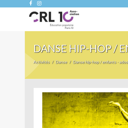
DANSE HIP-HOP / E
Activités
Danse
Danse hip-hop / enfants - ados