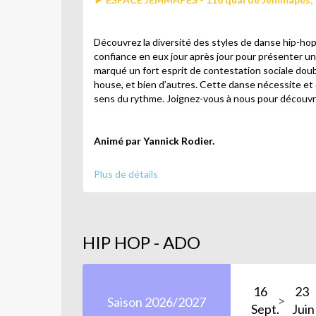
Découvrez la diversité des styles de danse hip-hop
confiance en eux jour après jour pour présenter un
marqué un fort esprit de contestation sociale doublé
house, et bien d’autres. Cette danse nécessite et dé
sens du rythme. Joignez-vous à nous pour découvr
Animé par Yannick Rodier.
Plus de détails
HIP HOP - ADO
Souhaitez vous autoriser un
(Si le contenu ne s'affi
16
23
Saison 2026/2027
Sept.
Oui
Juin