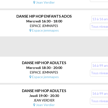
Jean Verdier
DANSE HIP HOP ENFANTS ADOS
13 à 16 an
Mercredi 16:30 - 18:00
ESPACE JEMMAPES
Tous nivea
Espace jemmapes
nski, 75010 Paris
rendre les bases (vagues, appuis, pop...), jeux dansés pour développer le
DANSE HIP HOP ADULTES
16 à 99 an
Mercredi 18:30 - 20:00
une pratique plus approfondie du poppin. Travail sur le corps gainage, é
ESPACE JEMMAPES
Tous nivea
le freestyle et les ateliers de création.
Espace jemmapes
DANSE HIP HOP ADULTES
16 à 99 an
Jeudi 19:00 - 20:30
010 Paris
JEAN VERDIER
Tous nivea
Jean Verdier