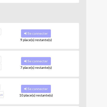
. Le Cours se déroule dans l’énergie et la bonne
faire preuve de créativité pour apporter sa touche
s
Se connecter
9 place(s) restante(s)
de ses capacités.
s
Se connecter
t
7 place(s) restante(s)
Se connecter
ux
10 place(s) restante(s)