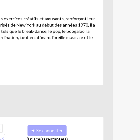
s exercices créatifs et amusants, renforçant leur
orisés de New York au début des années 1970, il a
tels que le break-danse, le pop, le boogaloo, la
ination, tout en affinant l’oreille musicale et le
s
Se connecter
ux
8 place(s) restante(s)