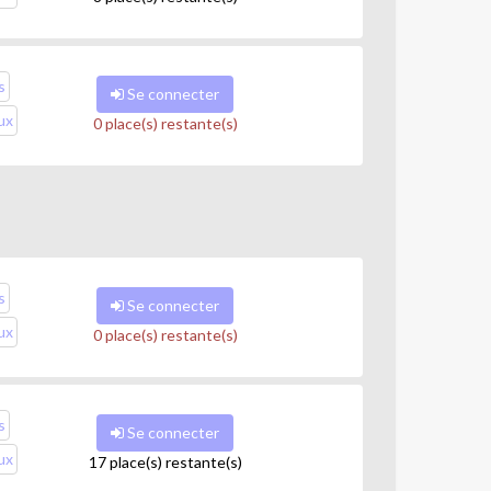
s
Se connecter
ux
0 place(s) restante(s)
 freestyle propre à la pratique de la danse hip hop,
s
Se connecter
tirements, apprentissage des bases et
ux
0 place(s) restante(s)
s
Se connecter
ux
17 place(s) restante(s)