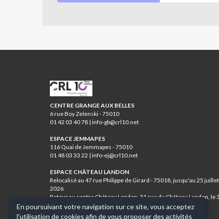
CRL10
CENTRE GRANGE AUX BELLES
6 rue Boy Zelenski - 75010
01 42 03 40 78 | info-gb@crl10.net
ESPACE JEMMAPES
116 Quai de Jemmapes - 75010
01 48 03 33 22 | info-ej@crl10.net
ESPACE CHÂTEAU LANDON
Relocalisé au 47 rue Philippe de Girard - 75018, jusqu'au 25 juillet
2026
Retour au centre Château Landon, 31 rue du Château Landon, le 
août 2026
En poursuivant votre navigation sur ce site, vous acceptez
01 46 07 84 12 | info-cl@crl10.net
l'utilisation de cookies afin de vous proposer des activités