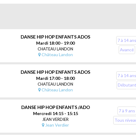
k dance est caractérisé par son aspect acrobatique et ses figures au sol
niques (freeze, footwork, top rock, waves…) et de chorégraphies.
ération est une danse debout rythmée, pleine de feeling, qui permet de 
 ans.
DANSE HIP HOP ENFANTS ADOS
7 à 14 an
Mardi 18:00 - 19:00
CHATEAU LANDON
au Landon, Paris 10
Avancé
Château Landon
 se connaître à travers la danse en prenant conscience de son corps et 
ythme, en groupe autour de chorégraphies réfléchies ensemble.
DANSE HIP HOP ENFANTS ADOS
7 à 14 an
Mardi 17:00 - 18:00
CHATEAU LANDON
Débutan
Château Landon
DANSE HIP HOP ENFANTS /ADO
7 à 9 ans
Mercredi 14:15 - 15:15
JEAN VERDIER
Tous nivea
Jean Verdier