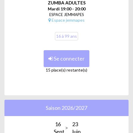
reggaeton…) et musiques latines ; l'objectif étant de brûler
ZUMBA ADULTES
des calories, de garder la forme, de se dépenser.
Mardi 19:00 - 20:00
ESPACE JEMMAPES
Animé par Kévin
Espace jemmapes
16 à 99 ans
Se connecter
15 place(s) restante(s)
Saison 2026/2027
16
23
Sept.
Juin