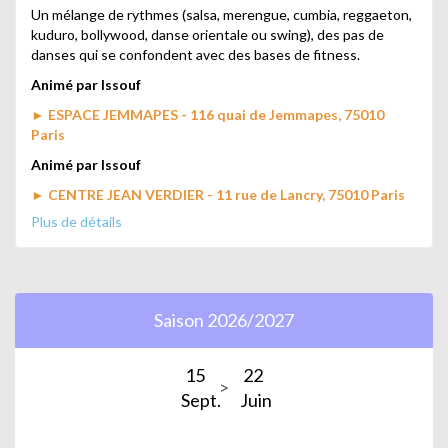
Un mélange de rythmes (salsa, merengue, cumbia, reggaeton,
kuduro, bollywood, danse orientale ou swing), des pas de
danses qui se confondent avec des bases de fitness.
Animé par Issouf
►
ESPACE JEMMAPES - 116 quai de Jemmapes, 75010
Paris
Animé par Issouf
►
CENTRE JEAN VERDIER - 11 rue de Lancry, 75010 Paris
Plus de détails
Transpirer en s’amusant. Apprendre des chorégraphies
simples sur des musiques latines, dance hall, afro et
orientales. Améliorer l’endurance, le cardio, le rythme et la
psychomotricité.
Animé par Judith
Saison 2026/2027
►
CENTRE GRANGE AUX BELLES - 6 rue Boy-Zelenski,
75010 Paris
15
22
La Zumba est une méthode de fitness originaire de Colombie
Sept.
Juin
et accessible à toutes et tous : elle allie exercices physiques,
danses (merengue, salsa, samba, mambo, flamenco,