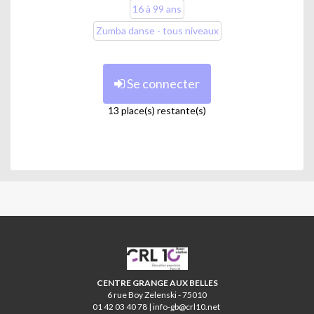
16 à 99 ans
Zumba danse - tous niveaux
Se connecter
13 place(s) restante(s)
CRL10
CENTRE GRANGE AUX BELLES
6 rue Boy Zelenski - 75010
01 42 03 40 78 | info-gb@crl10.net