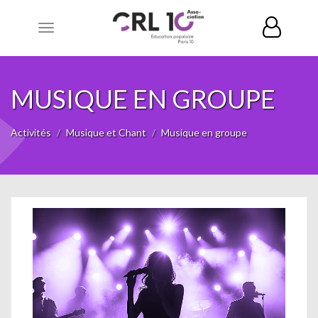
Toggle
navigation
MUSIQUE EN GROUPE
Activités
Musique et Chant
Musique en groupe