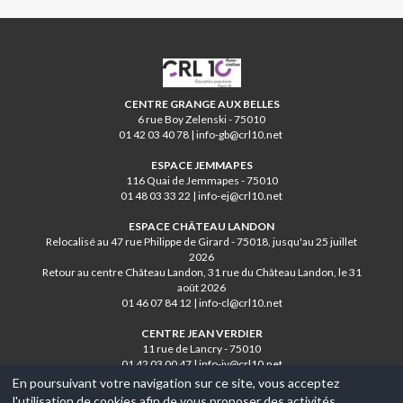
CRL10
CENTRE GRANGE AUX BELLES
6 rue Boy Zelenski - 75010
01 42 03 40 78 | info-gb@crl10.net
ESPACE JEMMAPES
116 Quai de Jemmapes - 75010
01 48 03 33 22 | info-ej@crl10.net
ESPACE CHÂTEAU LANDON
Relocalisé au 47 rue Philippe de Girard - 75018, jusqu'au 25 juillet
2026
Retour au centre Château Landon, 31 rue du Château Landon, le 31
août 2026
01 46 07 84 12 | info-cl@crl10.net
CENTRE JEAN VERDIER
11 rue de Lancry - 75010
01 42 03 00 47 | info-jv@crl10.net
En poursuivant votre navigation sur ce site, vous acceptez
l'utilisation de cookies afin de vous proposer des activités