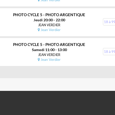
ontraste de la scène photographiée
PHOTO CYCLE 5 - PHOTO ARGENTIQUE
Jeudi 20:00 - 22:00
18 à 9
JEAN VERDIER
Jean Verdier
PHOTO CYCLE 5 - PHOTO ARGENTIQUE
Samedi 11:00 - 13:00
18 à 9
JEAN VERDIER
types d’agrandisseurs
Jean Verdier
ractionnée ou du pré-voilage.
permanence
u révélateur du papier ou par virage