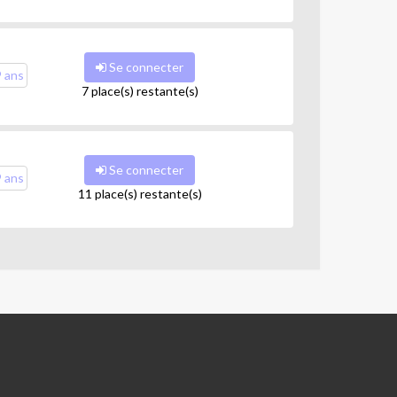
Se connecter
9 ans
7 place(s) restante(s)
Se connecter
9 ans
11 place(s) restante(s)