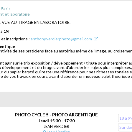
 Paris
t et laboratoire
E VUE AU TIRAGE EN LABORATOIRE.
 à 19h
et inscriptions
:
anthony.verdierphoto@gmail.com
gentique
ventivité de ses praticiens face au matériau même de l’image, au croiseme
t agir sur le trio exposition / développement / tirage pour interpréter 
éveloppement et du tirage avant d’aborder les sujets plus complexes, c
 sur du papier baryté qui reste une référence pour ses richesses tonales 
e de vos travaux en cours, avant d’aborder un nouveau sujet théorique 
incipes théoriques.
PHOTO CYCLE 5 - PHOTO ARGENTIQUE
s lumières
18 à 9
Jeudi 15:30 - 17:30
JEAN VERDIER
Sur do
Jean Verdier