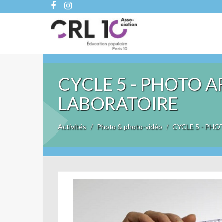
CYCLE 5 - PHOTO 
LABORATOIRE
Activités
Photo & photo-vidéo
CYCLE 5 - PH