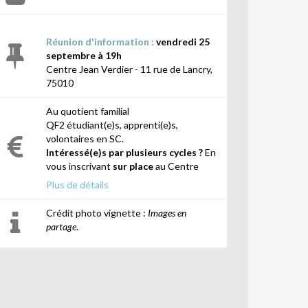
Réunion d'information :
vendredi 25
septembre à 19h
Centre Jean Verdier - 11 rue de Lancry,
75010
Au quotient familial
QF2 étudiant(e)s, apprenti(e)s,
volontaires en SC.
Intéressé(e)s par plusieurs cycles ?
En
vous inscrivant
sur place
au Centre
Jean Verdier, vous bénéficiez d'une
Plus de détails
remise de
10%
sur les prix des cours si
vous choisissez au moins
2 cycles
(sur
Crédit photo vignette :
Images en
une même année scolaire) lors de votre
partage
.
inscription.