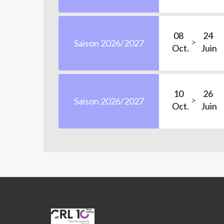
Modifier le développement en fonction du c
08
24
Saison 2026/2027
Choisir le révélateur le mieux adapté
Oct.
Juin
Travailler ses tirages
10
26
Saison 2026/2027
Oct.
Juin
Connaître les particularités des différents 
Ajuster finement le rendu par l’exposition f
Tirer sur du papier baryté et optimiser sa 
Modifier la tonalité du tirage avec le choix d
CRL10
Nos labos et vos appareils