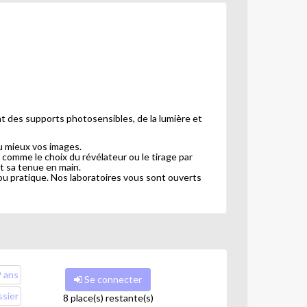
nt des supports photosensibles, de la lumière et
au mieux vos images.
omme le choix du révélateur ou le tirage par
et sa tenue en main.
ou pratique. Nos laboratoires vous sont ouverts
9 ans
Se connecter
ssier
8 place(s) restante(s)