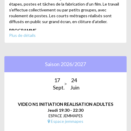
étapes, postes et tâches de la fabrication d’un film. Le travail
s’effectue collectivement ou par petits groupes, avec
roulement de postes. Les courts-métrages réalisés sont
diffusés en public sur grand écran, en clôture d’atelier.
PROGRAMME
Plus de détails
Initiation au tournage
La vidéo numérique : équipement, formats,
connectique
Saison 2026/2027
Mise en main de caméras Full HD, 4K et 6K, appareils
reflex : fonctions, réglages, cadrages, maniement,
17
24
mouvements, objectifs
Sept.
Juin
Prise de son : Notions d’acoustique. Utilisation, choix
et câblage de microphones, mixettes, enregistreurs,
VIDEO N1 INITIATION REALISATION ADULTES
systèmes H.F.
Jeudi 19:30 - 22:30
ESPACE JEMMAPES
Bases de l’éclairage
Espace jemmapes
Exercices pratiques de tournage, tous genres filmiques