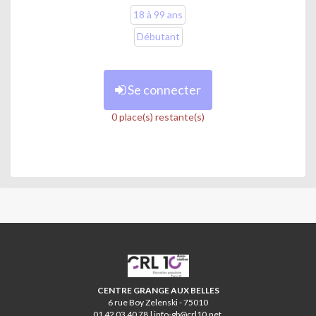
18 à 99 ans
Initiation au montage
Débutant
Mise en main du matériel de montage
Se connecter
Menus, fonctions et utilisation du logiciel Da Vinci
Résolve
0 place(s) restante(s)
Syntaxe, règles et méthodologie du montage
Exercices pratiques à partir des rushes filmés à l’atelier
Initiation à l’écriture de scénarios
Étapes, méthodes de l’écriture filmique : synopsis, note
d'intention, traitement, scénarios, story-boards
CRL10
Exercices pratiques
CENTRE GRANGE AUX BELLES
6 rue Boy Zelenski - 75010
Réalisation de courts-métrages
01 42 03 40 78 | info-gb@crl10.net