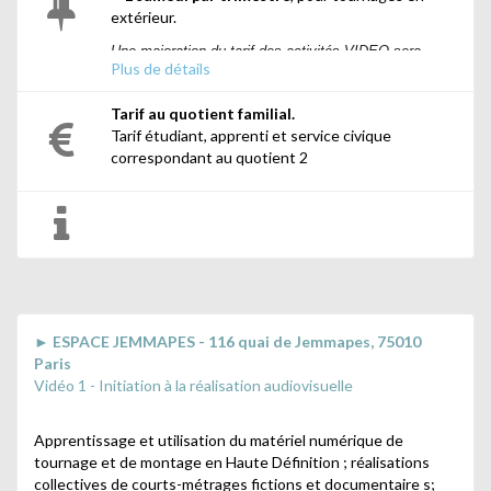
extérieur.
Une majoration du tarif des activités VIDEO sera
Plus de détails
appliquée au moment du règlement. Elle correspond à
des créneaux supplémentaires de tournage en
Tarif au quotient familial.
extérieur.
Tarif étudiant, apprenti et service civique
correspondant au quotient 2
► ESPACE JEMMAPES - 116 quai de Jemmapes, 75010
Paris
Vidéo 1 - Initiation à la réalisation audiovisuelle
Apprentissage et utilisation du matériel numérique de
tournage et de montage en Haute Définition ; réalisations
collectives de courts-métrages fictions et documentaire s;