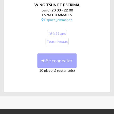
grade de Sifu au sein de l'école Avci.
WING TSUN ET ESCRIMA
Lundi 20:00 - 22:00
ESPACE JEMMAPES
Espace jemmapes
16 à 99 ans
Tous niveaux
Se connecter
10 place(s) restante(s)