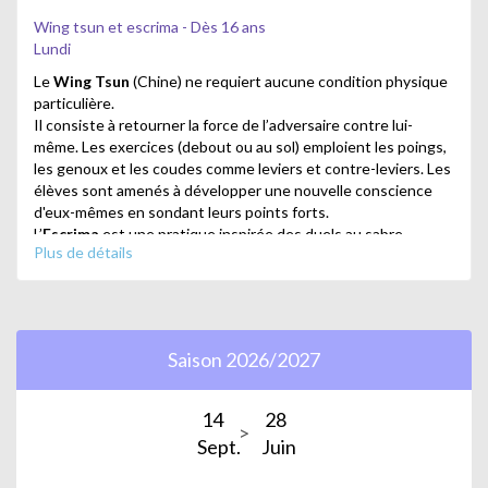
Wing tsun et escrima - Dès 16 ans
Lundi
Le
Wing Tsun
(Chine) ne requiert aucune condition physique
particulière.
Il consiste à retourner la force de l’adversaire contre lui-
même. Les exercices (debout ou au sol) emploient les poings,
les genoux et les coudes comme leviers et contre-leviers. Les
élèves sont amenés à développer une nouvelle conscience
d'eux-mêmes en sondant leurs points forts.
L’
Escrima
est une pratique inspirée des duels au sabre
Plus de détails
importés par les espagnols aux Philippines. Des bâtons en
bois sont ici utilisés en privilégiant le contact par les pointes.
L'entraînement avec un partenaire permet de s’ouvrir aux
différentes situations d’un combat réel, tout en restant
Saison 2026/2027
convivial.
Animé par Sifu Olivier Rullé.
14
28
Sifu Olivier Rullé pratique le Wing Tsun et l'Escrima depuis
Sept.
Juin
1999 et l'enseigne depuis quinze ans à Paris.
Il est le seul instructeur en activité de France à disposer du