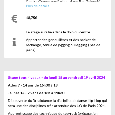
Centre Grange aux Belles - 6 rue Boy Zelenski,
Plus de détails
Paris 10ème
18,75€
Le stage aura lieu dans le dojo du centre.
Apporter des genouillères et des basket de
rechange, tenue de jogging ou legging ( pas de
jeans)
Stage tous niveaux - du lundi 15 au vendredi 19 avril 2024
Ados 7 - 14 ans de 16h30 à 18h
Jeunes 14 - 25 ans de 18h à 19h30
Découverte du Breakdance, la discipline de danse Hip-Hop qui
sera une des disciplines très attendue des J.O de Paris 2024.
Apprentissage des techniques de top-rock (préparation