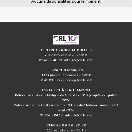
Aucune disponibilités pour le moment
CRL10
CENTRE GRANGE AUX BELLES
6 rue Boy Zelenski - 75010
01 42 03 40 78 | info-gb@crl10.net
ESPACE JEMMAPES
116 Quai de Jemmapes - 75010
01 48 03 33 22 | info-ej@crl10.net
ESPACE CHÂTEAU LANDON
Relocalisé au 47 rue Philippe de Girard - 75018, jusqu'au 25 juillet
2026
Retour au centre Château Landon, 31 rue du Château Landon, le 31
août 2026
01 46 07 84 12 | info-cl@crl10.net
CENTRE JEAN VERDIER
11 rue de Lancry - 75010