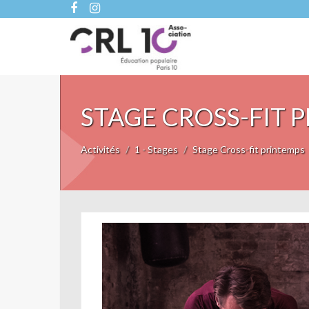
STAGE CROSS-FIT 
Activités
1 - Stages
Stage Cross-fit printemps