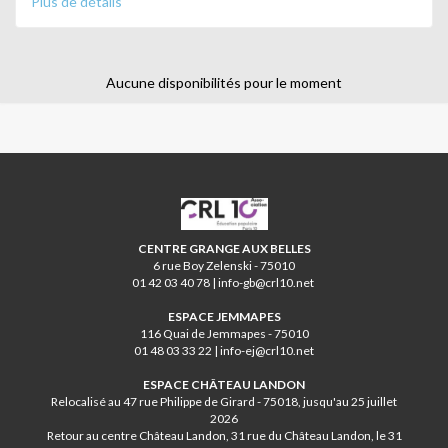
Plus de détails
Notre objectif : découvrir, créer et s’exprimer en s’amusant !
Au programme :
- Danse et activité physique
- Éveil musical et chant
Aucune disponibilités pour le moment
- Bricolage créatif et dessin
- Jeux
- Et une surprise chaque jour !
Avec Jana de la Compagnie ZOUBIX
CRL10
CENTRE GRANGE AUX BELLES
6 rue Boy Zelenski - 75010
01 42 03 40 78 | info-gb@crl10.net
ESPACE JEMMAPES
116 Quai de Jemmapes - 75010
01 48 03 33 22 | info-ej@crl10.net
ESPACE CHÂTEAU LANDON
Relocalisé au 47 rue Philippe de Girard - 75018, jusqu'au 25 juillet
2026
Retour au centre Château Landon, 31 rue du Château Landon, le 31