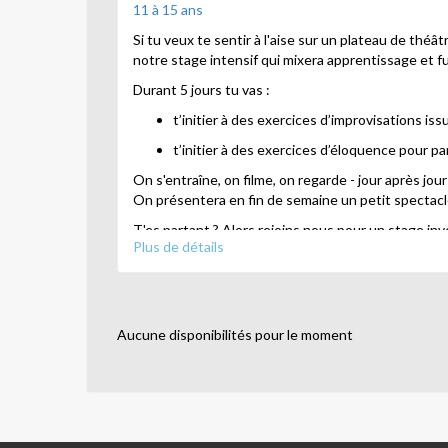
11 à 15 ans
Si tu veux te sentir à l'aise sur un plateau de thé
notre stage intensif qui mixera apprentissage et f
Durant 5 jours tu vas :
t’initier à des exercices d’improvisations is
t’initier à des exercices d’éloquence pour para
On s'entraîne, on filme, on regarde - jour après jo
On présentera en fin de semaine un petit spectac
T'es partant ? Alors rejoins nous pour un stage inven
Plus de détails
Animé par Sandrine
Aucune disponibilités pour le moment