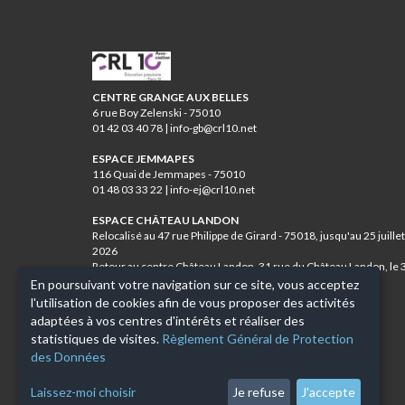
CRL10
CENTRE GRANGE AUX BELLES
6 rue Boy Zelenski - 75010
01 42 03 40 78 | info-gb@crl10.net
ESPACE JEMMAPES
116 Quai de Jemmapes - 75010
01 48 03 33 22 | info-ej@crl10.net
ESPACE CHÂTEAU LANDON
Relocalisé au 47 rue Philippe de Girard - 75018, jusqu'au 25 juillet
2026
Retour au centre Château Landon, 31 rue du Château Landon, le 
août 2026
En poursuivant votre navigation sur ce site, vous acceptez
01 46 07 84 12 | info-cl@crl10.net
l'utilisation de cookies afin de vous proposer des activités
adaptées à vos centres d'intérêts et réaliser des
CENTRE JEAN VERDIER
statistiques de visites.
Règlement Général de Protection
11 rue de Lancry - 75010
des Données
01 42 03 00 47 | info-jv@crl10.net
Laissez-moi choisir
Je refuse
J'accepte