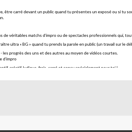
âtre, être carré devant un public quand tu présentes un exposé ou si tu so
un.
sus de véritables matchs d’impro ou de spectacles professionnels qui, tou
ître ultra « BG » quand tu prends la parole en public (un travail sur le débi
ur - les progrès des uns et des autres au moyen de vidéos courtes.
le d’impro
tif, créatif, ludique, frais, carré et conçu spécialement pour toi !