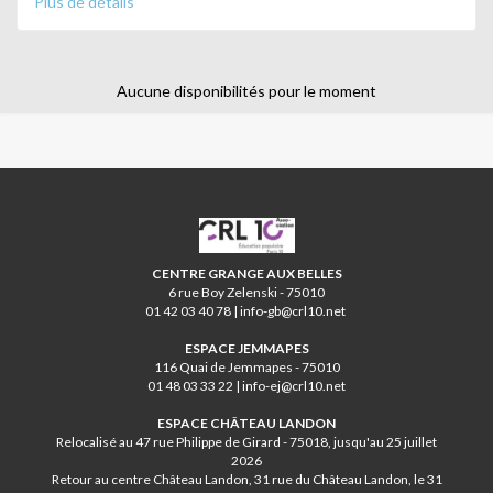
Plus de détails
appareil.
S’il en a un, il peut l’apporter, sinon il pourra s’en faire prêter
un
pendant les séances.
Aucune disponibilités pour le moment
Prévoir un repas pour le déjeuner, une gourde d'eau et une
tenue adaptée pour marcher.
Animé par Émilie
CRL10
CENTRE GRANGE AUX BELLES
6 rue Boy Zelenski - 75010
01 42 03 40 78 | info-gb@crl10.net
ESPACE JEMMAPES
116 Quai de Jemmapes - 75010
01 48 03 33 22 | info-ej@crl10.net
ESPACE CHÂTEAU LANDON
Relocalisé au 47 rue Philippe de Girard - 75018, jusqu'au 25 juillet
2026
Retour au centre Château Landon, 31 rue du Château Landon, le 31