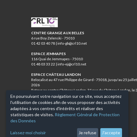
CRL10
CENTRE GRANGE AUX BELLES
6 rue Boy Zelenski - 75010
01 42 03 40 78 | info-gb@crl10.net
ESPACE JEMMAPES
116 Quai de Jemmapes - 75010
01 48 03 33 22 | info-ej@crl10.net
ESPACE CHÂTEAU LANDON
Relocalisé au 47 rue Philippe de Girard - 75018, jusqu'au 25 juillet
2026
Retour au centre Château Landon, 31 rue du Château Landon, le 
août 2026
En poursuivant votre navigation sur ce site, vous acceptez
01 46 07 84 12 | info-cl@crl10.net
l'utilisation de cookies afin de vous proposer des activités
adaptées à vos centres d'intérêts et réaliser des
CENTRE JEAN VERDIER
statistiques de visites.
Règlement Général de Protection
11 rue de Lancry - 75010
des Données
01 42 03 00 47 | info-jv@crl10.net
Laissez-moi choisir
Je refuse
J'accepte