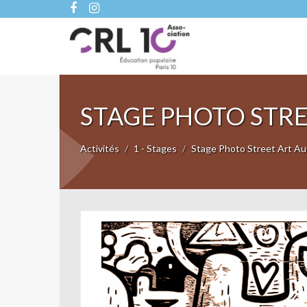
STAGE PHOTO STR
Activités
1 - Stages
Stage Photo Street Art A