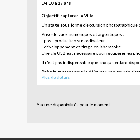
De 10 à 17 ans
Objectif, capturer la Ville.
Un stage sous forme d'excursion photographique d
Prise de vues numériques et argentiques :
- post-production sur ordinateur,
- développement et tirage en laboratoire.
Une clé USB est nécessaire pour récupérer les ph
Il n’est pas indispensable que chaque enfant dispose 
Prévoir un repas pour le déjeuner, une gourde d'e
Plus de détails
Animé par
Emilie
Aucune disponibilités pour le moment