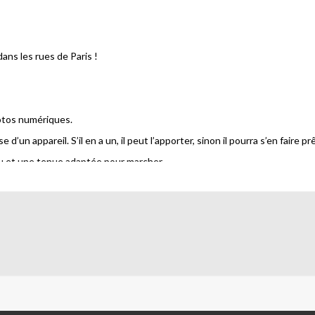
ans les rues de Paris !
otos numériques.
d’un appareil. S’il en a un, il peut l’apporter, sinon il pourra s’en faire
au et une tenue adaptée pour marcher.