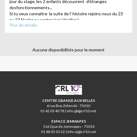
jour du stage, les 2 enfants découvrent d'étranges
dysfonctionnements...
Si tu veux connaître la suite de l' histoire rejoins nous du 23
au 27 février au centre jean Verdier !
Plus de détails
Animé par Carine (danse) et Sandrine (théâtre)
Aucune disponibilités pour le moment
Stage théâtre danse et bricolage
Pour les 8 à 12 ans / 10h à 17h
CRL10
Enquête à l école de danse de l'opéra.
Branle bas de combat à l' opéra la célèbre professeur
Amordance a disparu.
CENTRE GRANGE AUX BELLES
Qui a pu la kidnapper et pourquoi ??
6 rue Boy Zelenski - 75010
01 42 03 40 78 | info-gb@crl10.net
Si tu veux le savoir rejoins nous du 2 au 6 mars de 10h à 17h
au centre Château Landon !
ESPACE JEMMAPES
116 Quai de Jemmapes - 75010
01 48 03 33 22 | info-ej@crl10.net