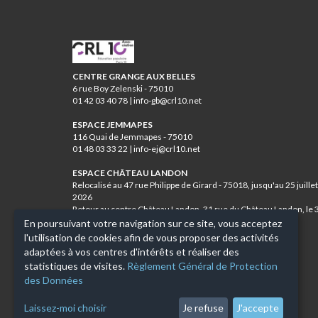
CRL10
CENTRE GRANGE AUX BELLES
6 rue Boy Zelenski - 75010
01 42 03 40 78 | info-gb@crl10.net
ESPACE JEMMAPES
116 Quai de Jemmapes - 75010
01 48 03 33 22 | info-ej@crl10.net
ESPACE CHÂTEAU LANDON
Relocalisé au 47 rue Philippe de Girard - 75018, jusqu'au 25 juillet
2026
Retour au centre Château Landon, 31 rue du Château Landon, le 
août 2026
En poursuivant votre navigation sur ce site, vous acceptez
01 46 07 84 12 | info-cl@crl10.net
l'utilisation de cookies afin de vous proposer des activités
adaptées à vos centres d'intérêts et réaliser des
CENTRE JEAN VERDIER
statistiques de visites.
Règlement Général de Protection
11 rue de Lancry - 75010
des Données
01 42 03 00 47 | info-jv@crl10.net
Laissez-moi choisir
Je refuse
J'accepte