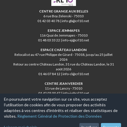
CENTRE GRANGE AUX BELLES
6 rue Boy Zelenski - 75010
01 42 03 40 78 | info-gb@crl10.net
ESPACE JEMMAPES
116 Quai de Jemmapes - 75010
01 48 03 33 22 | info-ej@crl10.net
ESPACE CHÂTEAU LANDON
Relocalisé au 47 rue Philippe de Girard - 75018, jusqu'au 25 juillet
2026
Retour au centre Château Landon, 31 rue du Château Landon, le 31
août 2026
01 46 07 84 12 | info-cl@crl10.net
CENTRE JEAN VERDIER
11 rue de Lancry - 75010
01 42 03 00 47 | info-jv@crl10.net
En poursuivant votre navigation sur ce site, vous acceptez
l'utilisation de cookies afin de vous proposer des activités
© 2017-2026, Ce site est propulsé par
Aniapps.fr
adaptées à vos centres d'intérêts et réaliser des statistiques de
visites.
Règlement Général de Protection des Données
CGV
CGU Aniapps