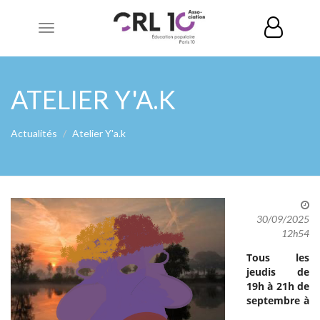
Toggle
navigation
ATELIER Y'A.K
Actualités
Atelier Y'a.k
30/09/2025
12h54
Tous les
jeudis de
19h à 21h de
septembre à