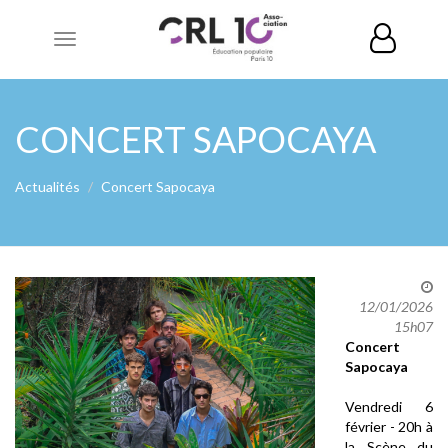
Toggle
navigation
CONCERT SAPOCAYA
Actualités
Concert Sapocaya
12/01/2026
15h07
Concert
Sapocaya
Vendredi 6
février - 20h à
la Scène du