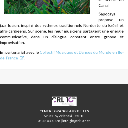
Canal
Sapocaya
propose un
jazz fusion, inspiré des rythmes traditionnels Nordeste du Brésil et
afro-caribéens. Sur scène, les neuf musiciens partagent une énergie
communicative, dans un dialogue constant entre groove et
improvisation.
En partenariat avec le
Collectif Musiques et Danses du Monde en Ile-
de-France
.
CRL10
CENTRE GRANGE AUX BELLES
6 rue Boy Zelenski - 75010
01 42 03 40 78 | info-gb@crl10.net