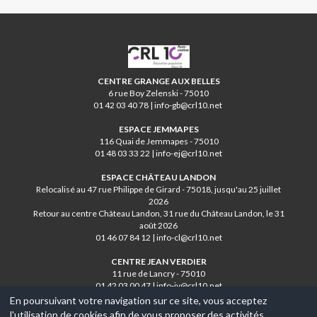
CRL10
CENTRE GRANGE AUX BELLES
6 rue Boy Zelenski - 75010
01 42 03 40 78 | info-gb@crl10.net
ESPACE JEMMAPES
116 Quai de Jemmapes - 75010
01 48 03 33 22 | info-ej@crl10.net
ESPACE CHÂTEAU LANDON
Relocalisé au 47 rue Philippe de Girard - 75018, jusqu'au 25 juillet
2026
Retour au centre Château Landon, 31 rue du Château Landon, le 31
août 2026
01 46 07 84 12 | info-cl@crl10.net
CENTRE JEAN VERDIER
11 rue de Lancry - 75010
01 42 03 00 47 | info-jv@crl10.net
En poursuivant votre navigation sur ce site, vous acceptez
l'utilisation de cookies afin de vous proposer des activités