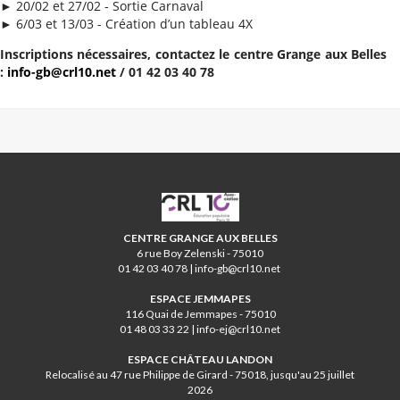
►
20/02 et 27/02 - Sortie Carnaval
►
6/03 et 13/03 - Création d’un tableau 4X
Inscriptions nécessaires, contactez le centre Grange aux Belles
:
info-gb@crl10.net
/ 01 42 03 40 78
CRL10
CENTRE GRANGE AUX BELLES
6 rue Boy Zelenski - 75010
01 42 03 40 78 | info-gb@crl10.net
ESPACE JEMMAPES
116 Quai de Jemmapes - 75010
01 48 03 33 22 | info-ej@crl10.net
ESPACE CHÂTEAU LANDON
Relocalisé au 47 rue Philippe de Girard - 75018, jusqu'au 25 juillet
2026