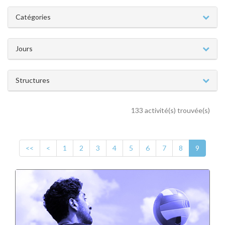
Catégories
Jours
Structures
133 activité(s) trouvée(s)
<<
<
1
2
3
4
5
6
7
8
9