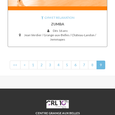
GYM ET RELAXATION
ZUMBA
Dès 16 ans
Jean Verdier / Grange-aux-Belles / Château-Landon /
Jemmapes
<<
<
1
2
3
4
5
6
7
8
9
CRL10
CENTRE GRANGE AUX BELLES