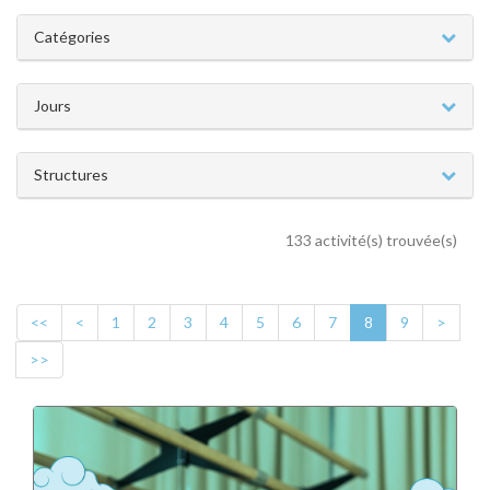
Catégories
Jours
Structures
133 activité(s) trouvée(s)
<<
<
1
2
3
4
5
6
7
8
9
>
>>