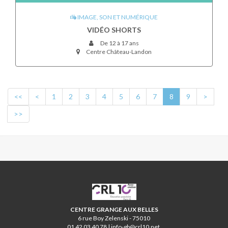
IMAGE, SON ET NUMÉRIQUE
VIDÉO SHORTS
De 12 à 17 ans
Centre Château-Landon
<<
<
1
2
3
4
5
6
7
8
9
>
>>
CRL10
CENTRE GRANGE AUX BELLES
6 rue Boy Zelenski - 75010
01 42 03 40 78 | info-gb@crl10.net